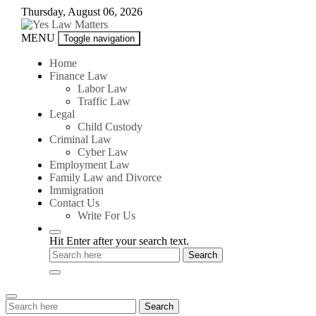
Skip
Thursday, August 06, 2026
to
content
Yes
MENU
Toggle navigation
Law
Matters
Home
Finance Law
Labor Law
Traffic Law
Legal
Child Custody
Criminal Law
Cyber Law
Employment Law
Family Law and Divorce
Immigration
Contact Us
Write For Us
Hit Enter after your search text.
Search
Search